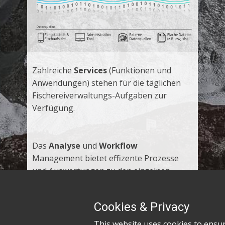
Zahlreiche
Services
(Funktionen und
Anwendungen) stehen für die täglichen
Fischereiverwaltungs-Aufgaben zur
Verfügung.
Das
Analyse
und
Workflow
Management bietet effizente Prozesse
und Auswertungen zu den einzelnen
Aufgabengebieten, z.B. Fangstatistik oder
Schadensvorfälle.
Cookies & Privacy
This website uses cookies to ensu