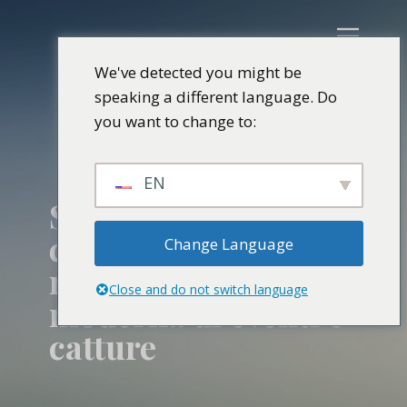
We've detected you might be
speaking a different language. Do
you want to change to:
EN
Statistiche di
cattura digitali -
Change Language
registrazione
Close and do not switch language
moderna di eventi e
catture