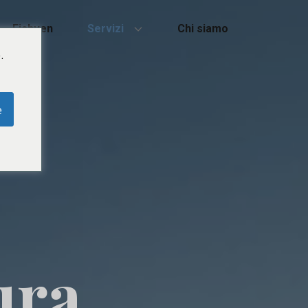
Fishven
Servizi
Chi siamo
.
e
ura