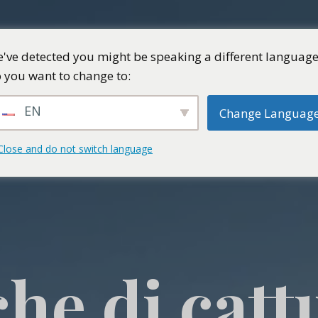
've detected you might be speaking a different language
 you want to change to:
EN
Change Languag
Close and do not switch language
che di catt