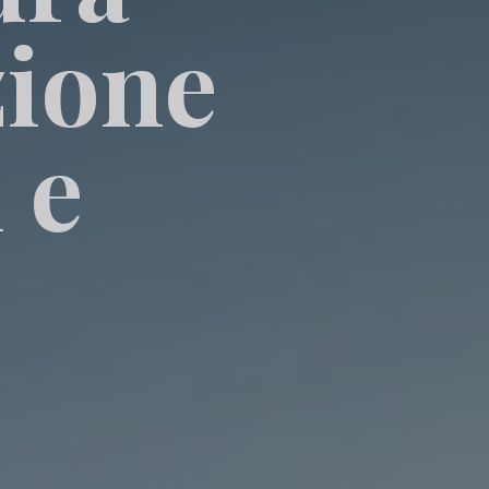
zione
 e