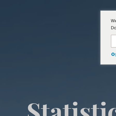
We
Do
Statisti