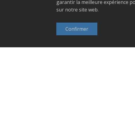
différentes données et sources en une
garantir la meilleure expérience p
base homogène.
sur notre site web.
Confirmer
Intégration de différents
Sources de
données
de fichiers plats et de bases de
données externes (entre autres csv,
Access) ou d'applications mises à
disposition par Fishven (p. ex. app de
statistiques de pêche)
En savoir plus sur