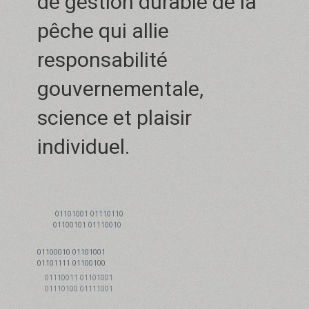
de gestion durable de la
pêche qui allie
responsabilité
gouvernementale,
science et plaisir
individuel.
01101001 01110110
01100101 01110010
01100010 01101001
01101111 01100100
01110011 01101001
01110100 01111001